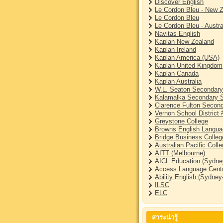
Discover English
Le Cordon Bleu - New 
Le Cordon Bleu
Le Cordon Bleu - Austra
Navitas English
Kaplan New Zealand
Kaplan Ireland
Kaplan America (USA)
Kaplan United Kingdom
Kaplan Canada
Kaplan Australia
W.L. Seaton Secondary
Kalamalka Secondary 
Clarence Fulton Secon
Vernon School District 
Greystone College
Browns English Langua
Bridge Business Colleg
Australian Pacific Coll
AITT (Melbourne)
AICL Education (Sydne
Access Language Centr
Ability English (Sydne
ILSC
ELC
สาระน่ารู้