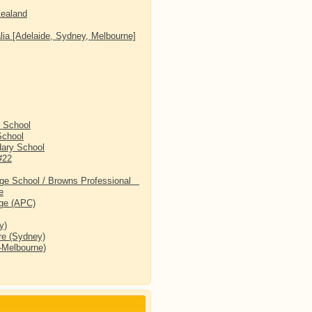
Zealand
lia [Adelaide, Sydney, Melbourne]
 School
School
dary School
#22
ge School / Browns Professional
e
ege (APC)
y)
e (Sydney)
y-Melbourne)